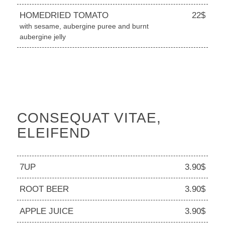
HOMEDRIED TOMATO
22$
with sesame, aubergine puree and burnt
aubergine jelly
CONSEQUAT VITAE,
ELEIFEND
7UP
3.90$
ROOT BEER
3.90$
APPLE JUICE
3.90$