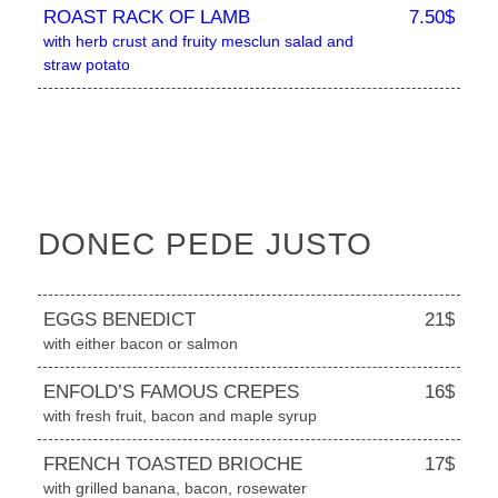
ROAST RACK OF LAMB
7.50$
with herb crust and fruity mesclun salad and
straw potato
DONEC PEDE JUSTO
EGGS BENEDICT
21$
with either bacon or salmon
ENFOLD’S FAMOUS CREPES
16$
with fresh fruit, bacon and maple syrup
FRENCH TOASTED BRIOCHE
17$
with grilled banana, bacon, rosewater