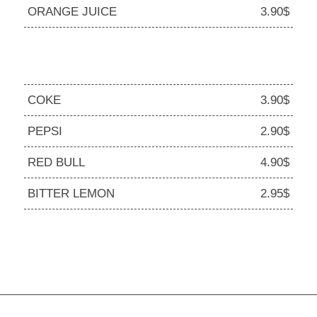
ORANGE JUICE
3.90$
COKE
3.90$
PEPSI
2.90$
RED BULL
4.90$
BITTER LEMON
2.95$