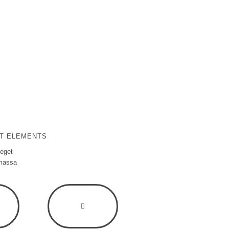
NT ELEMENTS
 eget
 massa