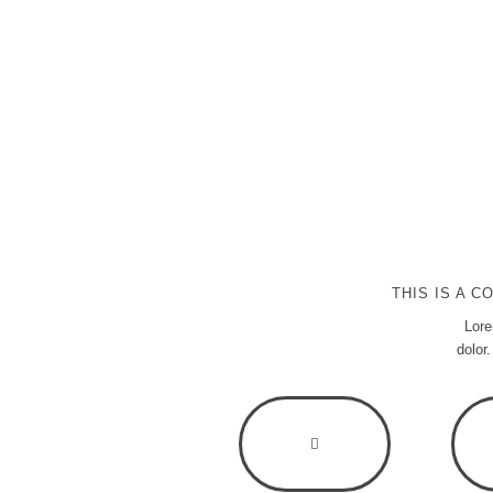
THIS IS A 
Lore
dolor