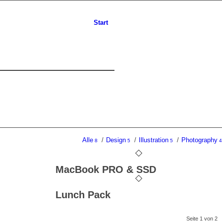
Start
Alle
/
Design
/
Illustration
/
Photography
8
5
5
4
MacBook PRO & SSD
Lunch Pack
Seite 1 von 2